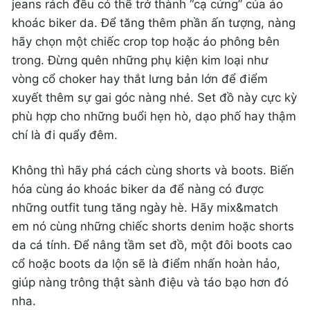
jeans rách đều có thể trở thành “cạ cứng” của áo
khoác biker da. Để tăng thêm phần ấn tượng, nàng
hãy chọn một chiếc crop top hoặc áo phông bên
trong. Đừng quên những phụ kiện kim loại như
vòng cổ choker hay thắt lưng bản lớn để điểm
xuyết thêm sự gai góc nàng nhé. Set đồ này cực kỳ
phù hợp cho những buổi hẹn hò, dạo phố hay thậm
chí là đi quẩy đêm.
Không thì hãy phá cách cùng shorts và boots. Biến
hóa cùng áo khoác biker da để nàng có được
những outfit tung tăng ngày hè. Hãy mix&match
em nó cùng những chiếc shorts denim hoặc shorts
da cá tính. Để nâng tầm set đồ, một đôi boots cao
cổ hoặc boots da lộn sẽ là điểm nhấn hoàn hảo,
giúp nàng trông thật sành điệu và táo bạo hơn đó
nha.