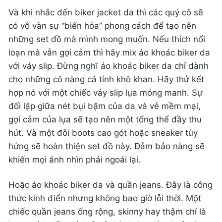
Và khi nhắc đến biker jacket da thì các quý cô sẽ
có vô vàn sự “biến hóa” phong cách để tạo nên
những set đồ mà mình mong muốn. Nếu thích nổi
loạn mà vẫn gợi cảm thì hãy mix áo khoác biker da
với váy slip. Đừng nghĩ áo khoác biker da chỉ dành
cho những cô nàng cá tính khô khan. Hãy thử kết
hợp nó với một chiếc váy slip lụa mỏng manh. Sự
đối lập giữa nét bụi bặm của da và vẻ mềm mại,
gợi cảm của lụa sẽ tạo nên một tổng thể đầy thu
hút. Và một đôi boots cao gót hoặc sneaker tùy
hứng sẽ hoàn thiện set đồ này. Đảm bảo nàng sẽ
khiến mọi ánh nhìn phải ngoái lại.
Hoặc áo khoác biker da và quần jeans. Đây là công
thức kinh điển nhưng không bao giờ lỗi thời. Một
chiếc quần jeans ống rộng, skinny hay thậm chí là