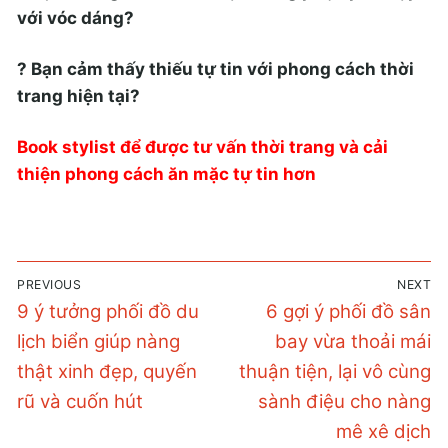
với vóc dáng?
? Bạn cảm thấy thiếu tự tin với phong cách thời
trang hiện tại?
Book stylist để được tư vấn thời trang và cải
thiện phong cách ăn mặc tự tin hơn
Điều
PREVIOUS
NEXT
hướng
Previous
Next
9 ý tưởng phối đồ du
6 gợi ý phối đồ sân
bài
post:
post:
lịch biển giúp nàng
bay vừa thoải mái
viết
thật xinh đẹp, quyến
thuận tiện, lại vô cùng
rũ và cuốn hút
sành điệu cho nàng
mê xê dịch