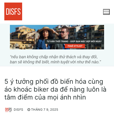
Chuyển
đến
nội
dung
“nếu bạn không chấp nhận thử thách và thay đổi,
bạn sẽ không thể biết, mình tuyệt vời như thế nào.”
5 ý tưởng phối đồ biến hóa cùng
áo khoác biker da để nàng luôn là
tâm điểm của mọi ánh nhìn
DISFS
THÁNG 7 9, 2025