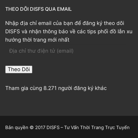
THEO DÕI DISFS QUA EMAIL
Nhập địa chỉ email của bạn để đăng ký theo dõi
DISFS và nhận thông báo về các tips phối đồ lẫn xu
hướng thời trang mới nhất
Địa
chỉ
thư
Theo Dõi
điện
tử
Tham gia cùng 8.271 người đăng ký khác
(email)
Bản quyền © 2017 DISFS – Tư Vấn Thời Trang Trực Tuyến