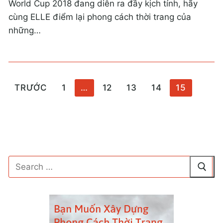
World Cup 2018 đang diễn ra đầy kịch tính, hãy
cùng ELLE điểm lại phong cách thời trang của
những…
Phân
TRƯỚC
1
…
12
13
14
15
trang
bài
viết
Tìm
kiếm
cho: