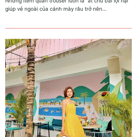
Những item quần trouser luôn là “át chủ bài lợi hại”
giúp vẻ ngoài của cánh mày râu trở nên…