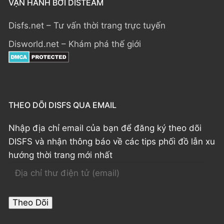
VẬN HÀNH BỞI DISTEAM
Disfs.net – Tư vấn thời trang trực tuyến
Disworld.net – Khám phá thế giới
THEO DÕI DISFS QUA EMAIL
Nhập địa chỉ email của bạn để đăng ký theo dõi
DISFS và nhận thông báo về các tips phối đồ lẫn xu
hướng thời trang mới nhất
Địa
chỉ
thư
Theo Dõi
điện
tử