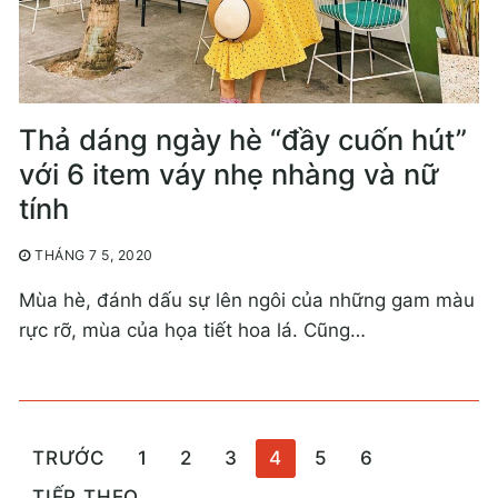
Thả dáng ngày hè “đầy cuốn hút”
với 6 item váy nhẹ nhàng và nữ
tính
THÁNG 7 5, 2020
Mùa hè, đánh dấu sự lên ngôi của những gam màu
rực rỡ, mùa của họa tiết hoa lá. Cũng…
Phân
TRƯỚC
1
2
3
4
5
6
trang
TIẾP THEO