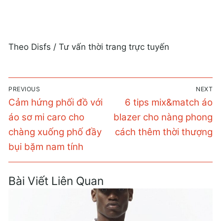
Theo Disfs / Tư vấn thời trang trực tuyến
Điều
PREVIOUS
NEXT
hướng
Previous
Next
Cảm hứng phối đồ với
6 tips mix&match áo
bài
post:
post:
áo sơ mi caro cho
blazer cho nàng phong
viết
chàng xuống phố đầy
cách thêm thời thượng
bụi bặm nam tính
Bài Viết Liên Quan